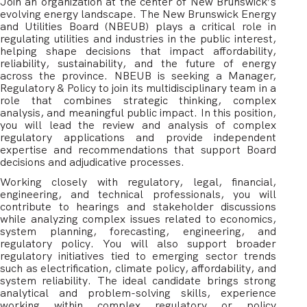
Join an organization at the center of New Brunswick’s
evolving energy landscape. The New Brunswick Energy
and Utilities Board (NBEUB) plays a critical role in
regulating utilities and industries in the public interest,
helping shape decisions that impact affordability,
reliability, sustainability, and the future of energy
across the province. NBEUB is seeking a Manager,
Regulatory & Policy to join its multidisciplinary team in a
role that combines strategic thinking, complex
analysis, and meaningful public impact. In this position,
you will lead the review and analysis of complex
regulatory applications and provide independent
expertise and recommendations that support Board
decisions and adjudicative processes.
Working closely with regulatory, legal, financial,
engineering, and technical professionals, you will
contribute to hearings and stakeholder discussions
while analyzing complex issues related to economics,
system planning, forecasting, engineering, and
regulatory policy. You will also support broader
regulatory initiatives tied to emerging sector trends
such as electrification, climate policy, affordability, and
system reliability. The ideal candidate brings strong
analytical and problem-solving skills, experience
working within complex regulatory or policy